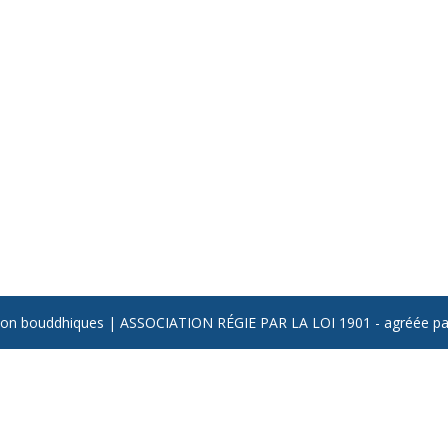
tion bouddhiques | ASSOCIATION RÉGIE PAR LA LOI 1901 - agréée p